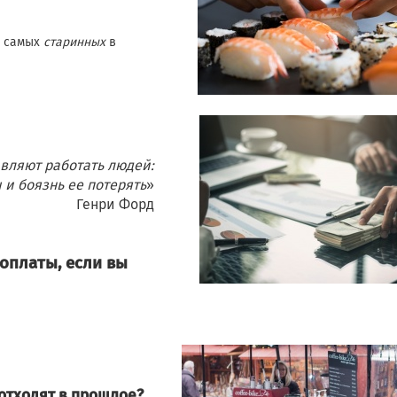
з самых
старинных
в
авляют работать людей:
 и боязнь ее потерять
»
Генри Форд
оплаты, если вы
тходят в прошлое?