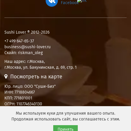
Sushi Lover ® 2012-2026
+7 499 647-65-37
business@sushi-lover.ru
Скайп: riskman_oleg
Наш адрес:
г.Москва
,
г.Москва, ул. Бакунинская, д. 69, стр. 1
Посмотреть на карте
Юр. лицо: ООО "Суши-Биз"
ИНН: 7718804667
КПП: 771801001
ОГРН: 1107746340130
Политика конфиденциальности
Мы используем куки для улучшения вашего опыта.
Согласие на обработку персональных данных
Продолжая использовать сайт, вы соглашаетесь с этим.
Принять