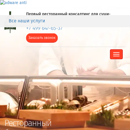
Первый ресторанный консалтинг для суши-
бизнеса
Все наши услуги
+7 499 647-65-37
Заказать звонок
Toggle
navigat
Ресторанный