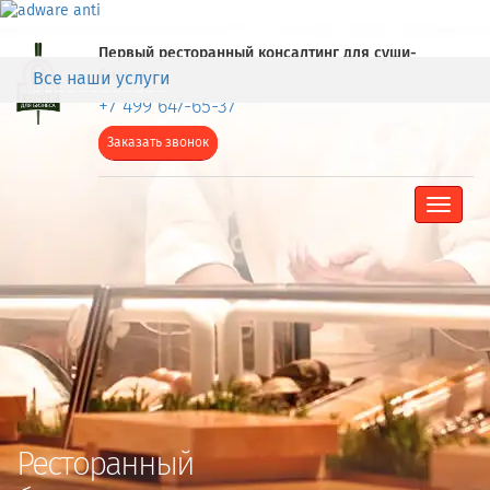
Первый ресторанный консалтинг для суши-
бизнеса
Все наши услуги
+7 499 647-65-37
Заказать звонок
Toggle
navigat
Ресторанный