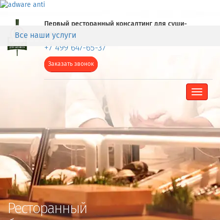
Первый ресторанный консалтинг для суши-
бизнеса
Все наши услуги
+7 499 647-65-37
Заказать звонок
Toggle
navigat
Ресторанный