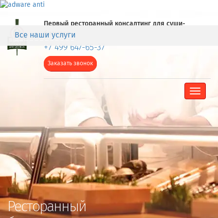
Первый ресторанный консалтинг для суши-
бизнеса
Все наши услуги
+7 499 647-65-37
Заказать звонок
Toggle
navigat
Ресторанный